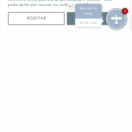
pode optar por recusar os cookies, se preferir.
×
Best price
1
here!
REJEITAR
ACEITAR
Book now
Reservar Agora
PRESS
BLOG
CONTATO
SIGA-NOS
instagram
tripadvisor