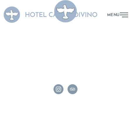
MENU
PRESS
BLOG
CONTATO
SIGA-NOS
instagram
tripadvisor
© 2023 Hotel Calá & Divino. By
Zwei Arts
.